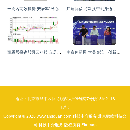
一周内高效租房 安居客“省心租”助力房东快速出租
启迪协信 将科技带到身边，让生活不再是梦
凯恩股份参股强云科技 立足信息科技服务，独立应对国际环境波动
南京创新周 大美秦淮，创新正当时——科技中介服务的崛起
地址：北京市昌平区回龙观西大街9号院7号楼18层2118
电话：-
Copyright © 2026
www.ansguan.com
科技中介服务
北京致峰科技公
司
科技中介服务
版权所有
Sitemap