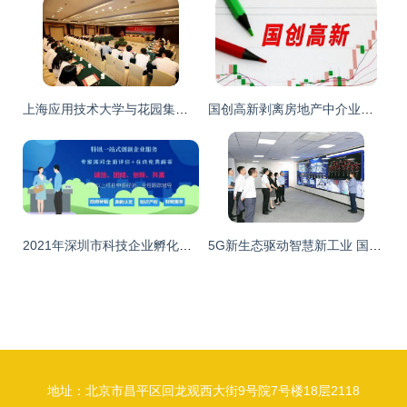
上海应用技术大学与花园集团强强联手 共建东阳应用技术产业研究院，赋能科技中介服务新生态
国创高新剥离房地产中介业务，1860万元转让深圳云房全部股权
2021年深圳市科技企业孵化器与众创空间认定资助及科技中介服务发展概览
5G新生态驱动智慧新工业 国内首个5G全智能炼厂亮相陕西，科技中介服务赋能转型
地址：北京市昌平区回龙观西大街9号院7号楼18层2118