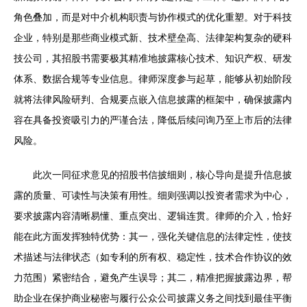
角色叠加，而是对中介机构职责与协作模式的优化重塑。对于科技
企业，特别是那些商业模式新、技术壁垒高、法律架构复杂的硬科
技公司，其招股书需要极其精准地披露核心技术、知识产权、研发
体系、数据合规等专业信息。律师深度参与起草，能够从初始阶段
就将法律风险研判、合规要点嵌入信息披露的框架中，确保披露内
容在具备投资吸引力的严谨合法，降低后续问询乃至上市后的法律
风险。
此次一同征求意见的招股书信披细则，核心导向是提升信息披
露的质量、可读性与决策有用性。细则强调以投资者需求为中心，
要求披露内容清晰易懂、重点突出、逻辑连贯。律师的介入，恰好
能在此方面发挥独特优势：其一，强化关键信息的法律定性，使技
术描述与法律状态（如专利的所有权、稳定性，技术合作协议的效
力范围）紧密结合，避免产生误导；其二，精准把握披露边界，帮
助企业在保护商业秘密与履行公众公司披露义务之间找到最佳平衡