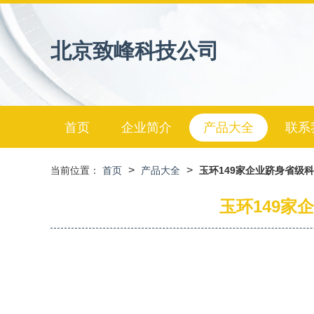
北京致峰科技公司
首页
企业简介
产品大全
联系
>
>
当前位置：
首页
产品大全
玉环149家企业跻身省级
玉环149家