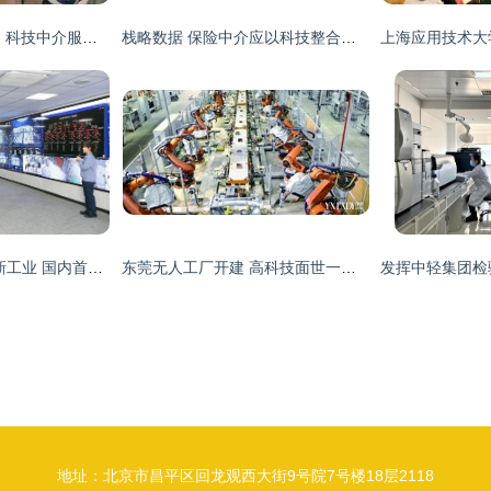
创新南开 多措并举，科技中介服务助推区域创新发展
栈略数据 保险中介应以科技整合理赔，提升全流程服务能力
5G新生态驱动智慧新工业 国内首个5G全智能炼厂亮相陕西，科技中介服务赋能转型
东莞无人工厂开建 高科技面世一举两得，科技中介服务赋能产业升级
地址：北京市昌平区回龙观西大街9号院7号楼18层2118